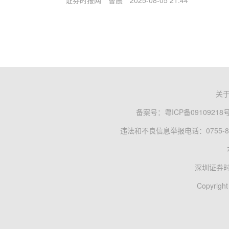
证券时报网
曹晨
2025-08-05 21:44
关
备案号：
粤ICP备09109218
违法和不良信息举报电话：0755-83
深圳证券
Copyright