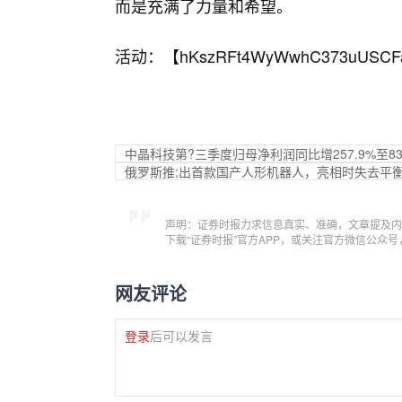
而是充满了力量和希望。
活动：【
hKszRFt4WyWwhC373uUSCF
中晶科技第?三季度归母净利润同比增257.9%至8
俄罗斯推;出首款国产人形机器人，亮相时失去平
声明：证券时报力求信息真实、准确，文章提及内
下载“证券时报”官方APP，或关注官方微信公众
网友评论
登录
后可以发言