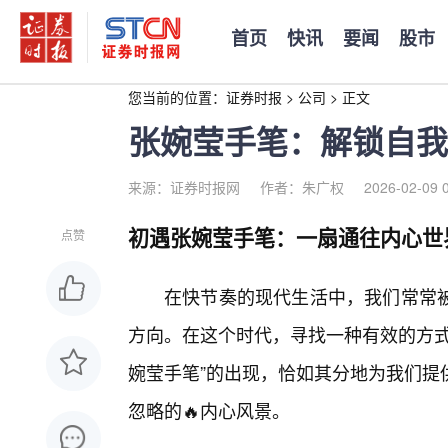
首页
快讯
要闻
股市
您当前的位置：
证券时报
>
公司
>
正文
张婉莹手笔：解锁自我
来源：证券时报网
作者：朱广权
2026-02-09 
初遇张婉莹手笔：一扇通往内心世
点赞
在快节奏的现代生活中，我们常常
方向。在这个时代，寻找一种有效的方式
婉莹手笔”的出现，恰如其分地为我们提
忽略的🔥内心风景。