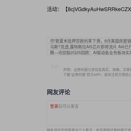
活动：【
8cjVGdkyAuHwSRRkeCZX
尽!管夏末抵押贷款利率下滑，8月美国房屋
马斯?克透,露特斯拉AI5芯片即将流片 AI6
腾—讯控股2Q25回顾：AI驱动各业务板块
声明：证券时报力求信息真实、准确，文章
下载“证券时报”官方APP，或关注官方微
网友评论
登录
后可以发言
网友评论仅供其表达个人看法，并不表明证券时报立场