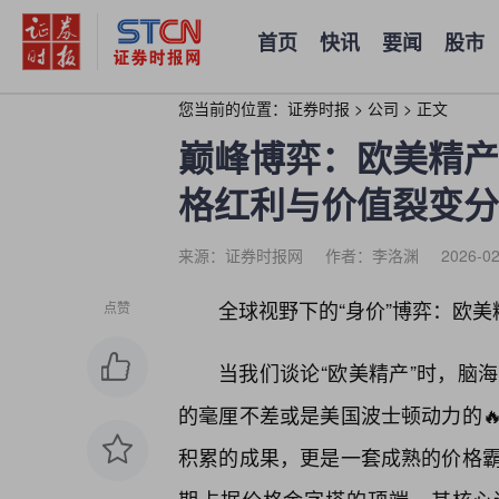
首页
快讯
要闻
股市
您当前的位置：
证券时报
>
公司
>
正文
巅峰博弈：欧美精产
格红利与价值裂变分
来源：证券时报网
作者：李洛渊
2026-02
全球视野下的“身价”博弈：欧
点赞
当我们谈论“欧美精产”时，脑
的毫厘不差或是美国波士顿动力的
积累的成果，更是一套成熟的价格