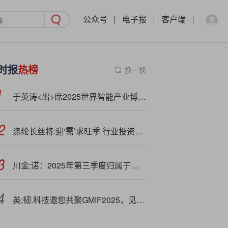
公众号
电子报
客户端
时报
热榜
换一换
于英涛<出>席2025世界智能产业博览会并发表主题演讲
涤纶长丝将:迎‘需’求旺季 行业投资机遇凸显
川金;诺：2025年第三季度归属于上市公司股东的净利润同比增长189.43%
英;韧.科技邀您共聚GMIF2025，见证企业级SSD全栈创新突破