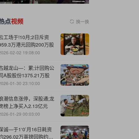
热点
视频
换一换
云工场于!10月;2日斥资
959.3万港元回购200万股
2026-02-02 19:08:00
古越龙山—：累;计回购公
司A股股份1375.21万股
2026-01-30 23:10:00
浪潮信息涨停，深股通;龙
虎榜上净买入2.13亿元
2026-01-29 00:03:00
保诚—于1‘0’月16日耗资
约296.02万英镑回购约