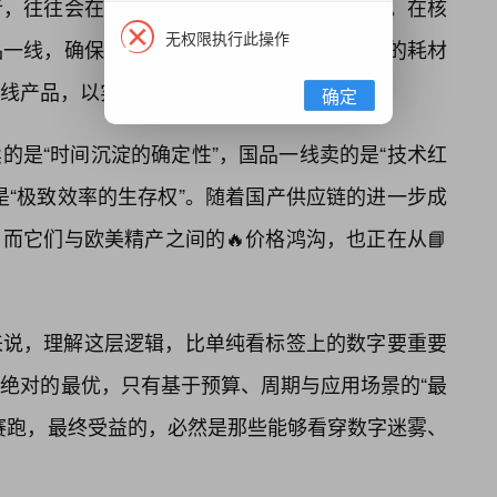
者，往往会在不🎯同环节配置不同档位的产品。在核
无权限执行此操作
品一线，确保系统的绝对稳定性；而在非核心的耗材
线产品，以实现成本的最优摊销。
确定
的是“时间沉淀的确定性”，国品一线卖的是“技术红
是“极致效率的生存权”。随着国产供应链的进一步成
而它们与欧美精产之间的🔥价格鸿沟，也正在从📘
来说，理解这层逻辑，比单纯看标签上的数字要重要
绝对的最优，只有基于预算、周期与应用场景的“最
赛跑，最终受益的，必然是那些能够看穿数字迷雾、