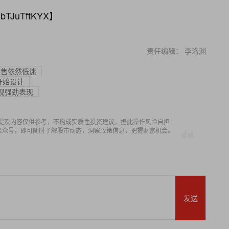
bTJuTftKYX
】
责任编辑： 李洛渊
销售依然低迷
已开始设计
实现强劲表现
提及内容仅供参考，不构成实质性投资建议，据此操作风险自担
信公众号，即可随时了解股市动态，洞察政策信息，把握财富机会。
发送