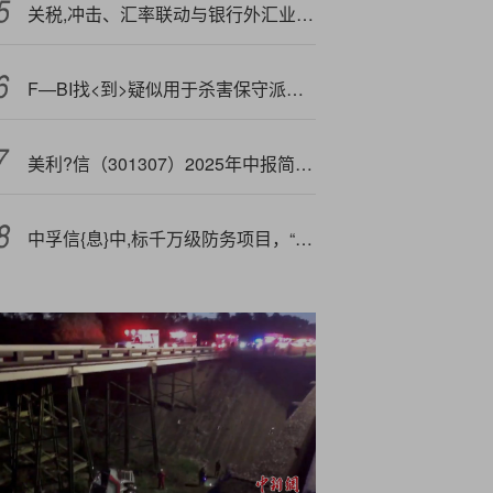
关税,冲击、汇率联动与银行外汇业务发展
F—BI找<到>疑似用于杀害保守派活动人士查理·柯克的步枪
美利?信（301307）2025年中报简析：增收不增利
中孚信{息}中,标千万级防务项目，“管密”产品助力防务业务实现新突破