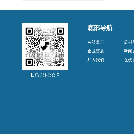
底部导航
网站首页
公司
企业资质
新闻
加入我们
在线
扫码关注公众号