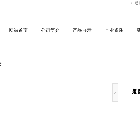
返
网站首页
公司简介
产品展示
企业资质
示
船
>