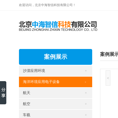
欢迎访问，北京中海智信科技有限公司！
案例展
案例展示
沙漠应用环境
<
海洋环境应用电子设备
航天
航空
车载