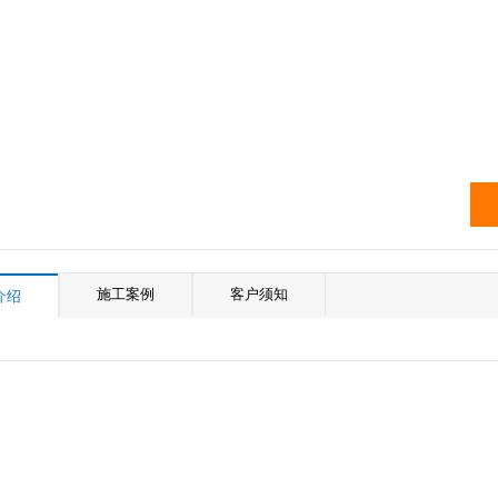
施工案例
客户须知
介绍