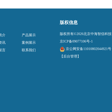
版权信息
版权所有©2026北京中海智信科
简介
产品展示
京ICP备09077106号-1
资讯
案例展示
京公网安备11010802044921号
留言
联系我们
【后台管理】