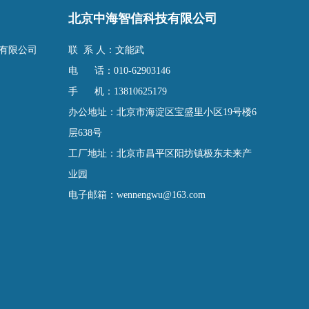
北京中海智信科技有限公司
技有限公司
联 系 人：文能武
电 话：010-62903146
手 机：13810625179
办公地址：北京市海淀区宝盛里小区19号楼6
层638号
工厂地址：北京市昌平区阳坊镇极东未来产
业园
电子邮箱：wennengwu@163.com