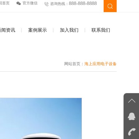
888-888-8888
回首页
官方微信
咨询热线：
新闻资讯
案例展示
加入我们
联系我们
网站首页：
海上应用电子设备