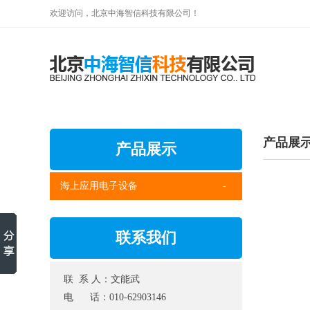
欢迎访问，北京中海智信科技有限公司！
产品展
产品展示
海上应用电子设备
联系我们
联 系 人：文能武
电 话：010-62903146